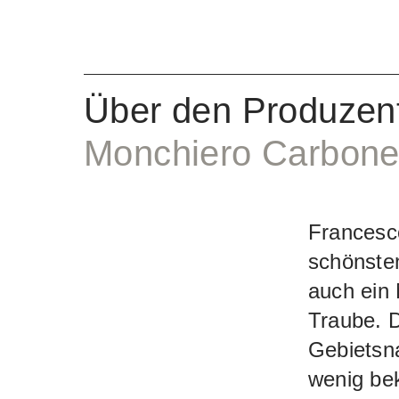
geschmeid
Waage. De
Über den Produzen
Monchiero Carbon
Francesco
schönsten
auch ein
Traube. D
Gebietsn
wenig bek