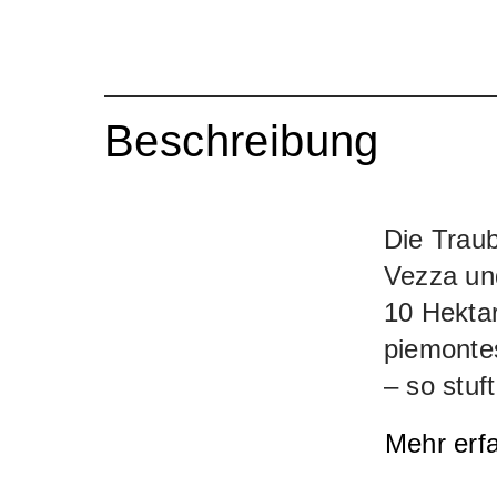
Beschreibung
Die Trau
Vezza un
10 Hektar
piemontes
– so stuf
innerhalb
Mehr erf
vielfälti
Waldbeer