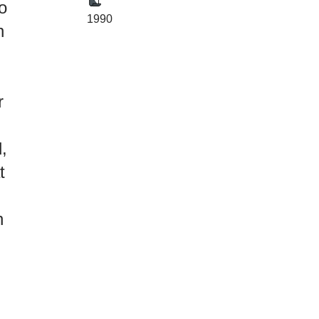
o
1990
h
r
,
t
n