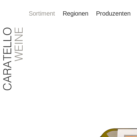
Sortiment
Regionen
Produzenten
springen
Zur Hauptnavigation springen
Bildergalerie überspringen