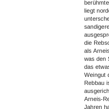
berühmte
liegt nor
untersche
sandigere
ausgespro
die Rebs
als Arnei
was den 
das etwas
Weingut 
Rebbau is
ausgerich
Arneis-R
Jahren ha