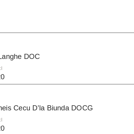
e
 Langhe DOC
cl
20
neis Cecu D'la Biunda DOCG
cl
20