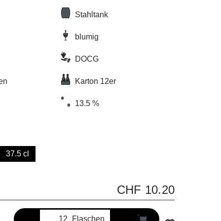
Stahltank
blumig
DOCG
ken
Karton 12er
13.5 %
37.5 cl
CHF 10.20
Flaschen