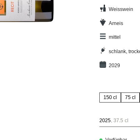
Weisswein
Arneis
mittel
schlank, troc
2029
150 cl
75 cl
2025
, 37.5 cl
Verfügbar