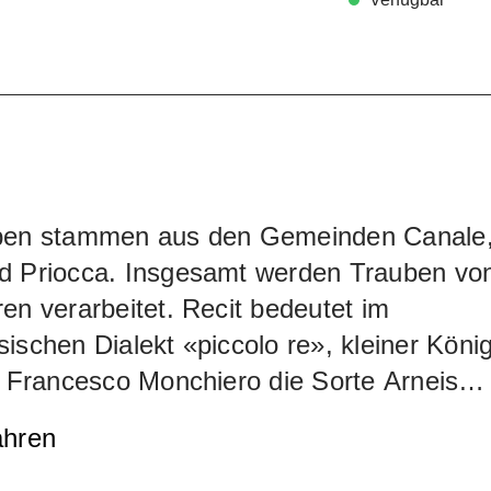
ben stammen aus den Gemeinden Canale
d Priocca. Insgesamt werden Trauben vo
en verarbeitet. Recit bedeutet im
ischen Dialekt «piccolo re», kleiner Köni
t Francesco Monchiero die Sorte Arneis
 der italienischen Weissweine ein. Das
ahren
ge, feinwürzige Bouquet erinnert an
en und Minze. Am Gaumen halten sich