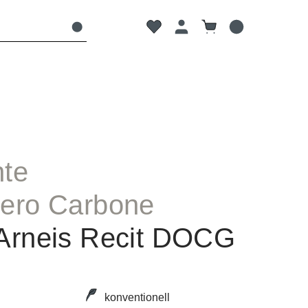
Du hast 0 Produkte auf dem Mer
Warenkorb enthält 0
te
ero Carbone
Arneis Recit DOCG
konventionell