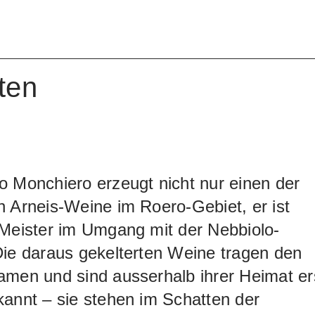
ige Süsse und lebhafte, feine Säure die
r Recit wird seit 1993 gekeltert.
ten
e
 Monchiero erzeugt nicht nur einen der
 Arneis-Weine im Roero-Gebiet, er ist
 Meister im Umgang mit der Nebbiolo-
ie daraus gekelterten Weine tragen den
amen und sind ausserhalb ihrer Heimat er
annt – sie stehen im Schatten der