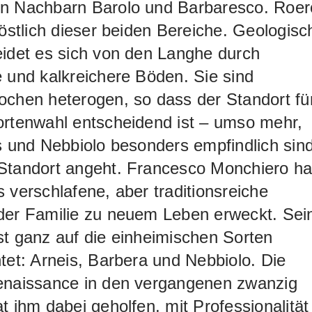
n Nachbarn Barolo und Barbaresco. Roer
döstlich dieser beiden Bereiche. Geologisc
idet es sich von den Langhe durch
 und kalkreichere Böden. Sie sind
chen heterogen, so dass der Standort fü
ortenwahl entscheidend ist – umso mehr,
s und Nebbiolo besonders empfindlich sind
Standort angeht. Francesco Monchiero ha
 verschlafene, aber traditionsreiche
der Familie zu neuem Leben erweckt. Sei
t ganz auf die einheimischen Sorten
tet: Arneis, Barbera und Nebbiolo. Die
enaissance in den vergangenen zwanzig
t ihm dabei geholfen, mit Professionalität