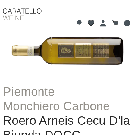
Du hast 0 Produkte 
Warenkorb
alt springen
Bildergalerie überspringen
Piemonte
Monchiero Carbone
Roero Arneis Cecu D'la