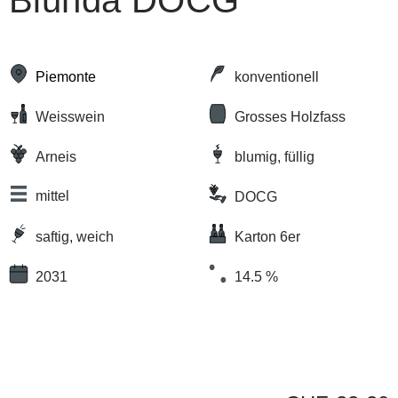
Biunda DOCG
Piemonte
konventionell
Weisswein
Grosses Holzfass
Arneis
blumig, füllig
mittel
DOCG
saftig, weich
Karton 6er
2031
14.5 %