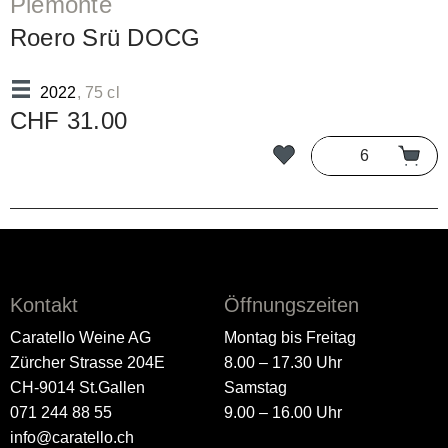
Piemonte
Roero Srü DOCG
2022
, 75 cl
CHF 31.00
Kontakt
Öffnungszeiten
Caratello Weine AG
Montag bis Freitag
Zürcher Strasse 204E
8.00 – 17.30 Uhr
CH-9014 St.Gallen
Samstag
071 244 88 55
9.00 – 16.00 Uhr
info@caratello.ch