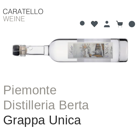
Du hast 0 Produkte 
Warenkorb
alt springen
Bildergalerie überspringen
Piemonte
Distilleria Berta
Grappa Unica