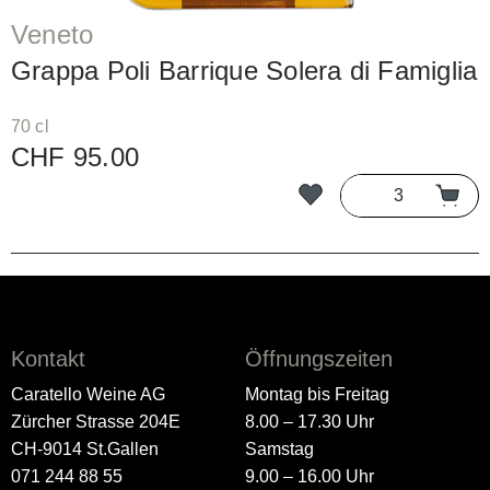
Veneto
Grappa Poli Barrique Solera di Famiglia
70 cl
CHF 95.00
Kontakt
Öffnungszeiten
Caratello Weine AG
Montag bis Freitag
Zürcher Strasse 204E
8.00 – 17.30 Uhr
CH-9014 St.Gallen
Samstag
071 244 88 55
9.00 – 16.00 Uhr