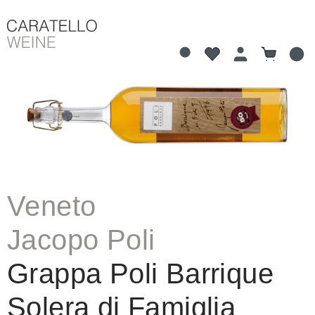
Du hast 0 Produkte 
Warenkorb
alt springen
Bildergalerie überspringen
Veneto
Jacopo Poli
Grappa Poli Barrique
Solera di Famiglia