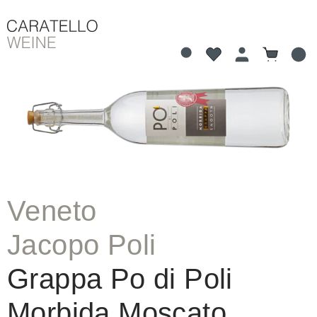
Du hast 0 Produkte 
Warenkorb
alt springen
Bildergalerie überspringen
Veneto
Jacopo Poli
Grappa Po di Poli
Morbida Moscato