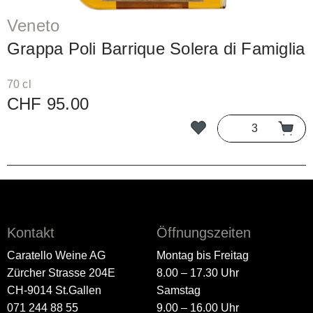
Veneto
Grappa Poli Barrique Solera di Famiglia
70 cl
CHF 95.00
Kontakt
Öffnungszeiten
Caratello Weine AG
Montag bis Freitag
Zürcher Strasse 204E
8.00 – 17.30 Uhr
CH-9014 St.Gallen
Samstag
071 244 88 55
9.00 – 16.00 Uhr