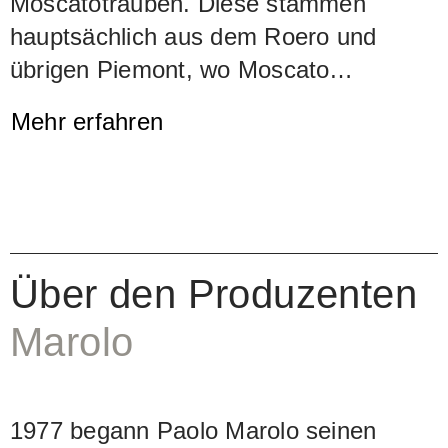
Moscatotrauben. Diese stammen
hauptsächlich aus dem Roero und
übrigen Piemont, wo Moscato
hauptsächlich zu Schaumwein
Mehr erfahren
verarbeitet wird. Die Barriques-Fässer
stammen zum Teil aus Pantelleria
(Moscato di Pantelleria DOC). Von
diesen bezieht dieser delikate Grappa
sein leuchtende Bernsteinfarbe und die
Über den Produzenten
intensive Aromatik erinnernd an
Gewürze, trockene Orangen und
Marolo
Aprikosen, an edle Hölzer, feines Harz,
Vanille
1977 begann Paolo Marolo seinen