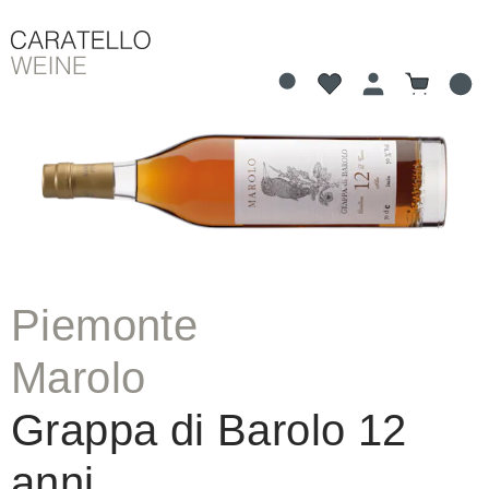
Du hast 0 Produkte 
Warenkorb
alt springen
Bildergalerie überspringen
Piemonte
Marolo
Grappa di Barolo 12
anni