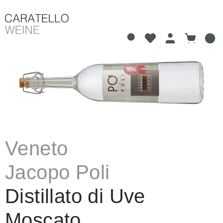
Du hast 0 Produkte 
Warenkorb
alt springen
Bildergalerie überspringen
Veneto
Jacopo Poli
Distillato di Uve
Moscato