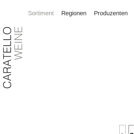
Sortiment
Regionen
Produzenten
springen
Zur Hauptnavigation springen
Bildergalerie überspringen