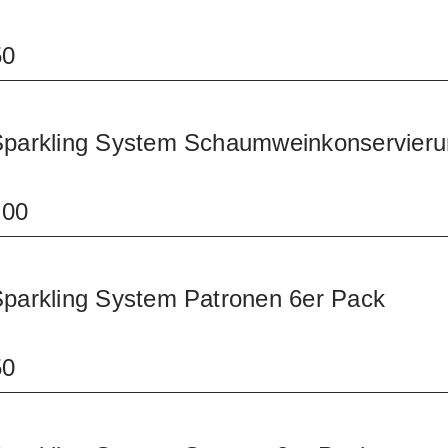
50
Sparkling System Schaumweinkonservier
.00
Sparkling System Patronen 6er Pack
50