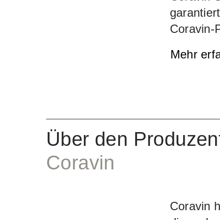
garantier
Coravin-
unter Dr
Mehr erf
ausgesch
gewährlei
kein Gas
Geschmac
Jede Pat
Über den Produzen
zu 15 Glä
Coravin
Coravin 
Coravin h