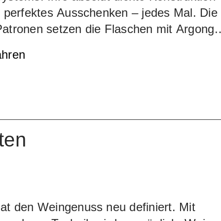
t perfektes Ausschenken – jedes Mal. Die
Patronen setzen die Flaschen mit Argong
uck, sodass der Wein glasweise
ahren
enkt werden kann. Patentierte Technologi
stet, dass das System absolut dicht ist u
 entweicht. Keine Veränderung des
kes des Weins, auch nicht nach Jahren.
rone ermöglicht das Ausschenken von bis
ten
sern à 150ml. Die Patronen sind mit allen
Systemen kompatibel.
at den Weingenuss neu definiert. Mit