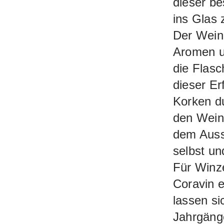
dieser be
ins Glas
Der Wein 
Aromen u
die Flas
dieser Er
Korken du
den Wein 
dem Auss
selbst un
Für Winz
Coravin e
lassen si
Jahrgäng