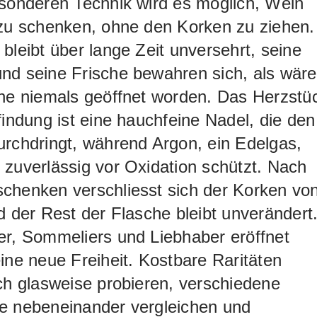
sonderen Technik wird es möglich, Wein
 zu schenken, ohne den Korken zu ziehen.
bleibt über lange Zeit unversehrt, seine
nd seine Frische bewahren sich, als wäre
che niemals geöffnet worden. Das Herzstü
findung ist eine hauchfeine Nadel, die den
rchdringt, während Argon, ein Edelgas,
zuverlässig vor Oxidation schützt. Nach
chenken verschliesst sich der Korken vo
d der Rest der Flasche bleibt unverändert
er, Sommeliers und Liebhaber eröffnet
ine neue Freiheit. Kostbare Raritäten
ch glasweise probieren, verschiedene
e nebeneinander vergleichen und