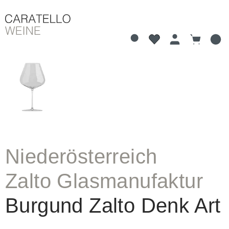
Du hast 0 Produkte 
Warenkorb
alt springen
Bildergalerie überspringen
Niederösterreich
Zalto Glasmanufaktur
Burgund Zalto Denk Art