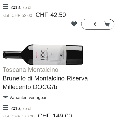
2018
, 75 cl
CHF 42.50
statt CHF 52.00
Toscana Montalcino
Brunello di Montalcino Riserva
Millecento DOCG/b
Varianten verfügbar
2016
, 75 cl
CHF 149.00
statt CHF 179.00