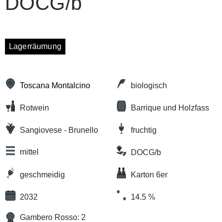
DOCG/b
Lagerräumung
Toscana Montalcino
biologisch
Rotwein
Barrique und Holzfass
Sangiovese - Brunello
fruchtig
mittel
DOCG/b
geschmeidig
Karton 6er
2032
14.5 %
Gambero Rosso: 2