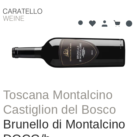
Du hast 0 Produkte 
Warenkorb
alt springen
Bildergalerie überspringen
Toscana Montalcino
Castiglion del Bosco
Brunello di Montalcino