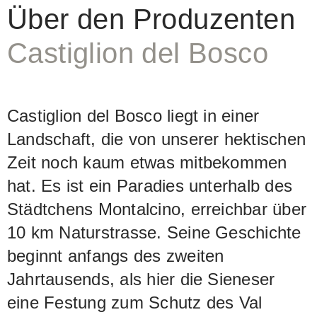
Barriques, teils in grossen
Über den Produzenten
Eichenfässern ausgebaut. So entsteht
Castiglion del Bosco
ein Wein von grosser Feinheit mit
klarem, lebhaftem Ausdruck. Die
Tannine sind sehr delikat und fein in die
Castiglion del Bosco liegt in einer
Gesamtstruktur eingebunden.
Landschaft, die von unserer hektischen
Zeit noch kaum etwas mitbekommen
hat. Es ist ein Paradies unterhalb des
Städtchens Montalcino, erreichbar über
10 km Naturstrasse. Seine Geschichte
beginnt anfangs des zweiten
Jahrtausends, als hier die Sieneser
eine Festung zum Schutz des Val