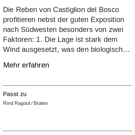
Die Reben von Castiglion del Bosco
profitieren nebst der guten Exposition
nach Südwesten besonders von zwei
Faktoren: 1. Die Lage ist stark dem
Wind ausgesetzt, was den biologischen
Rebbau erleichtert. 2. Der Boden ist
Mehr erfahren
eine kompakte, kiesige Masse, die sehr
wasserdurchlässig ist, sodass die
Reben gezwungen sind, ihre Wurzeln
Passt zu
tief in den Untergrund zu treiben. Dies
Rind Ragout / Braten
fördert den mineralischen Gehalt der
Trauben und bereichert den Wein. Er
wird während zwei Jahren teils in