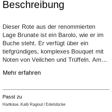
Beschreibung
Dieser Rote aus der renommierten
Lage Brunate ist ein Barolo, wie er im
Buche steht. Er verfügt über ein
tiefgründiges, komplexes Bouquet mit
Noten von Veilchen und Trüffeln. Am
Gaumen ist er sehr dicht, mächtig und
Mehr erfahren
doch von schönster Eleganz,
seidenweiches Tannin und fülliger
Schmelz sind präsent. Der Gerbstoff ist
Passt zu
angenehm ausgereift und fügt sich
Hartkäse, Kalb Ragout / Edelstücke
perfekt in das Gesamtbild. Der Brunate