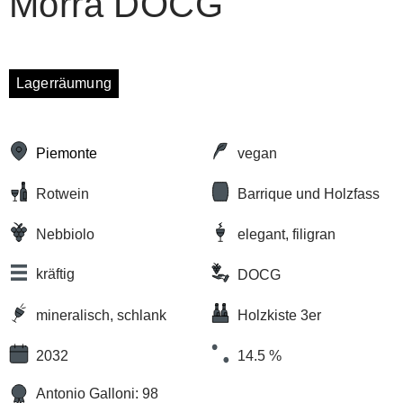
Morra DOCG
Lagerräumung
Piemonte
vegan
Rotwein
Barrique und Holzfass
Nebbiolo
elegant, filigran
kräftig
DOCG
mineralisch, schlank
Holzkiste 3er
2032
14.5 %
Antonio Galloni: 98