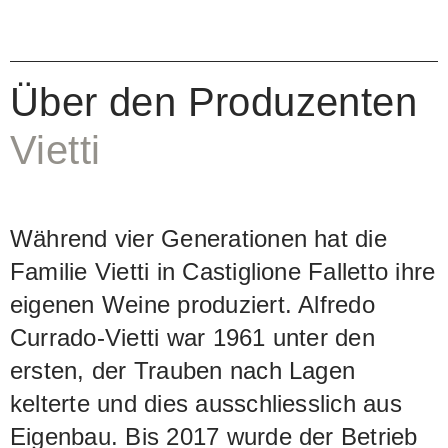
ist ausgesprochen gehaltvoll und
konzentriert und hat einen sehr langen
Abgang. Im Gesamtbild überzeugt er
Über den Produzenten
durch eine herrliche Kombination von
Vietti
Kraft und Schliff, Feinheit und
Präzision. Die Trauben (100% Typ
Nebbiolo Lampia) stammen von
Während vier Generationen hat die
durchschnittlich 45-jährigen Stöcken.
Familie Vietti in Castiglione Falletto ihre
Die Maischung dauert gute zwei
eigenen Weine produziert. Alfredo
Wochen, der Ausbau in Barriques und
Currado-Vietti war 1961 unter den
grösseren Fässern aus slowenischer
ersten, der Trauben nach Lagen
Eiche knapp drei Jahre. Rund 4000
kelterte und dies ausschliesslich aus
Flaschen werden unfiltriert abgefüllt.
Eigenbau. Bis 2017 wurde der Betrieb