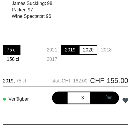
James Suckling: 98
Parker: 97
Wine Spectator: 96
75 cl
2021
2019
2020
2018
(Diese Option ist zurzeit nicht verfügbar.)
(Diese Option 
150 cl
2017
(Diese Option ist zurzeit nicht verfügbar.)
CHF 155.00
2019
, 75 cl
statt CHF 182.00
Verfügbar