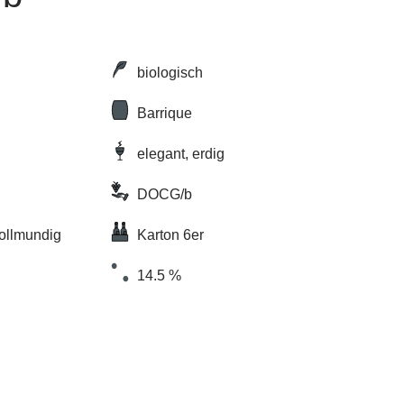
biologisch
Barrique
elegant, erdig
DOCG/b
vollmundig
Karton 6er
14.5 %