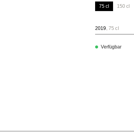
75 cl
150 cl
(Diese
2019
, 75 cl
Verfügbar