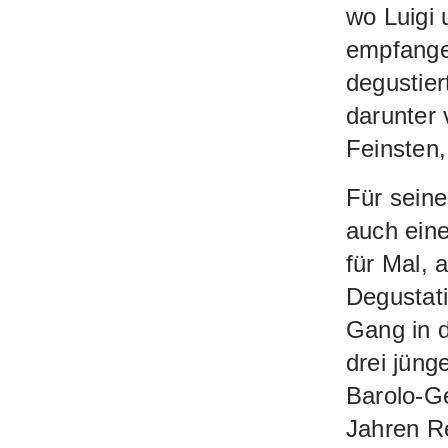
wo Luigi 
empfange
degustier
darunter 
Feinsten,
Für sein
auch eine
für Mal, 
Degustati
Gang in d
drei jüng
Barolo-G
Jahren R