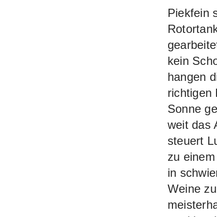
Piekfein 
Rotortan
gearbeite
kein Scho
hangen d
richtigen
Sonne ges
weit das 
steuert L
zu einem 
in schwie
Weine zu
meisterha