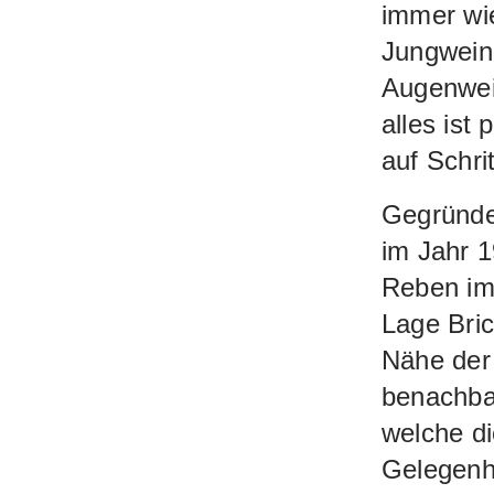
immer wi
Jungweine
Augenweid
alles ist
auf Schri
Gegründet
im Jahr 1
Reben im 
Lage Bric
Nähe der
benachba
welche di
Gelegenh