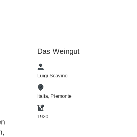
z
Das Weingut
Luigi Scavino
Italia, Piemonte
s
1920
en
m,