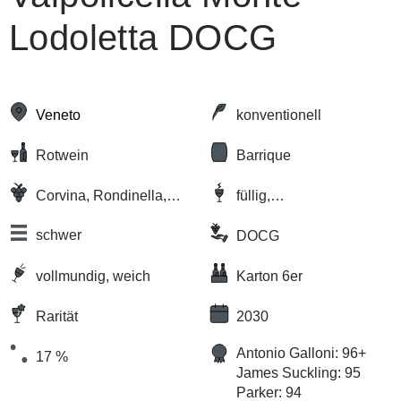
Lodoletta DOCG
Veneto
konventionell
Rotwein
Barrique
Corvina, Rondinella,
füllig,
Croatina, Oseleta
komplex/vielschichtig ,
schwer
würzig
DOCG
vollmundig, weich
Karton 6er
Rarität
2030
Antonio Galloni: 96+
17 %
James Suckling: 95
Parker: 94