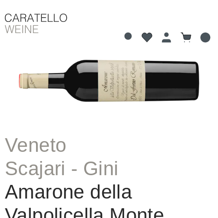
Du hast 0 Produkte 
Warenkorb
alt springen
Bildergalerie überspringen
Veneto
Scajari - Gini
Amarone della
Valpolicella Monte