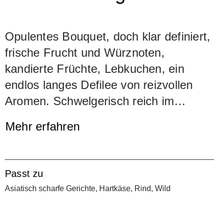
Opulentes Bouquet, doch klar definiert,
frische Frucht und Würznoten,
kandierte Früchte, Lebkuchen, ein
endlos langes Defilee von reizvollen
Aromen. Schwelgerisch reich im
Gaumen, langer Abgang.
Mehr erfahren
Die Azienda Buglioni ist eines der
jüngsten Weingüter der Region. Erst im
Passt zu
Jahre 1993 haben die
Asiatisch scharfe Gerichte, Hartkäse, Rind, Wild
Textilunternehmer Buglioni ein paar alte
Mauern und ein schönes Stück Land