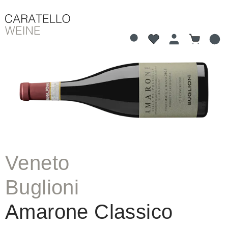
Du hast 0 Produkte 
Warenkorb
alt springen
Bildergalerie überspringen
Veneto
Buglioni
Amarone Classico