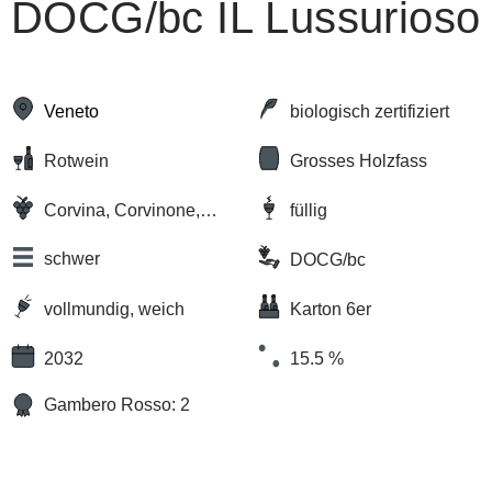
DOCG/bc IL Lussurioso
Veneto
biologisch zertifiziert
Rotwein
Grosses Holzfass
Corvina, Corvinone,
füllig
Rondinella, Oseleta
schwer
DOCG/bc
vollmundig, weich
Karton 6er
2032
15.5 %
Gambero Rosso: 2