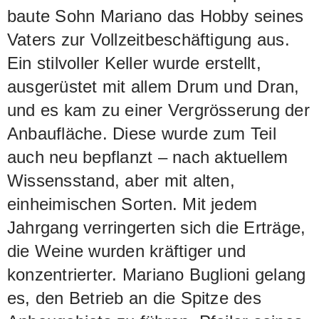
angetrieben, nochmals etwas
baute Sohn Mariano das Hobby seines
anzufangen und auch damit erfolgreich
Vaters zur Vollzeitbeschäftigung aus.
zu sein. Trotz einem beschwerlichen
Ein stilvoller Keller wurde erstellt,
Anfang sind die Buglionis zur Einsicht
ausgerüstet mit allem Drum und Dran,
gekommen, dass nur volles
und es kam zu einer Vergrösserung der
Engagement sie ans gewünschte Ziel
Anbaufläche. Diese wurde zum Teil
der Perfektion bringt. Ein stilvoller
auch neu bepflanzt – nach aktuellem
Keller wurde gebaut, ausgerüstet mit
Wissensstand, aber mit alten,
allem, was dazu gehört. Ebenso wurde
einheimischen Sorten. Mit jedem
der Rebberg vergrössert und zum Teil
Jahrgang verringerten sich die Erträge,
neu angepflanzt; dies nach
die Weine wurden kräftiger und
neuzeitlichen Kriterien, aber mit alten
konzentrierter. Mariano Buglioni gelang
einheimischen Sorten. Mit jedem
es, den Betrieb an die Spitze des
Jahrgang sind die Erträge in den