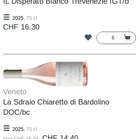
IL Disperato Bianco Trevenezie IGT/b
2025
, 75 cl
CHF 16.30
Veneto
La Sdraio Chiaretto di Bardolino
DOC/bc
2025
, 75 cl
CHF 14.40
statt CHF 16.30