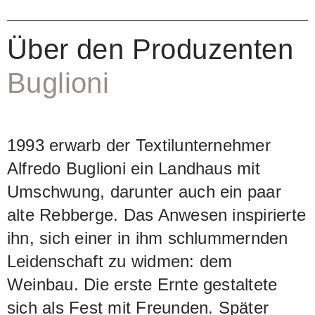
erworben. Dieses war mit alten Reben
bepflanzt, wobei niemand so recht
Über den Produzenten
wusste, was damit anzufangen sei. Die
Buglioni
erste Ernte war mehr ein Herbstfest mit
den engsten Freunden. Im Gegensatz
zu ihrer erfolgreich geführten
1993 erwarb der Textilunternehmer
Textilfirma, mit über 30 in Italien
Alfredo Buglioni ein Landhaus mit
verteilten Verkaufsgeschäften, hatten
Umschwung, darunter auch ein paar
von Reben, geschweige denn vom
alte Rebberge. Das Anwesen inspirierte
Weinmachen, weder Vater Alfredo
ihn, sich einer in ihm schlummernden
Buglioni noch Sohn Mariano eine
Leidenschaft zu widmen: dem
Ahnung. Dies aber sollte sich ändern.
Weinbau. Die erste Ernte gestaltete
Viel Ehrgeiz hat die beiden
sich als Fest mit Freunden. Später